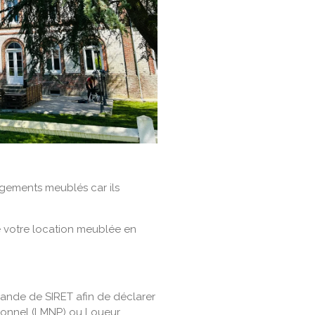
ogements meublés car ils
.
e votre location meublée en
nde de SIRET afin de déclarer
ionnel (LMNP) ou Loueur