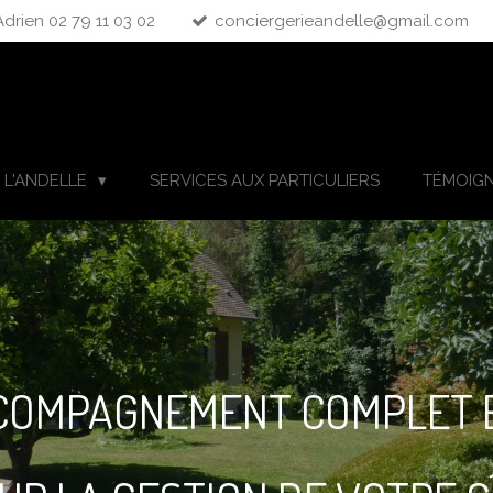
Adrien 02 79 11 03 02
conciergerieandelle@gmail.com
 L'ANDELLE
SERVICES AUX PARTICULIERS
TÉMOIG
CCOMPAGNEMENT COMPLET 