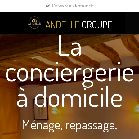
Devis sur demande
Passer
au
contenu
ANDELLE
GROUPE
principal
La
conciergerie
à domicile
Ménage, repassage,